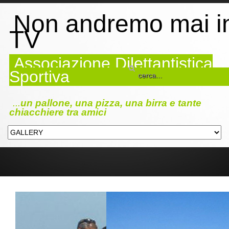
Non andremo mai i
TV
Associazione Dilettantistica
Sportiva
...
un pallone, una pizza, una birra e tante
chiacchiere tra amici