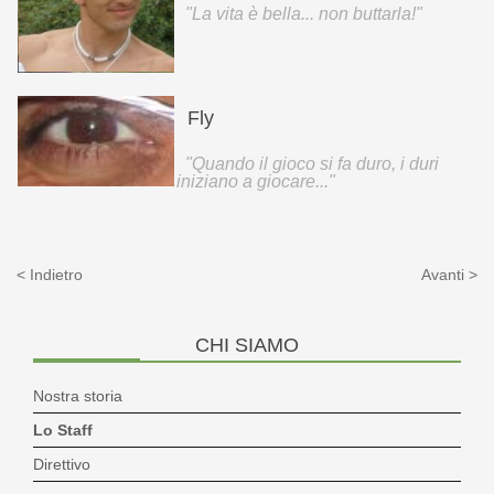
"La vita è bella... non buttarla!"
Fly
"Quando il gioco si fa duro, i duri
iniziano a giocare..."
< Indietro
Avanti >
CHI
SIAMO
Nostra storia
Lo Staff
Direttivo