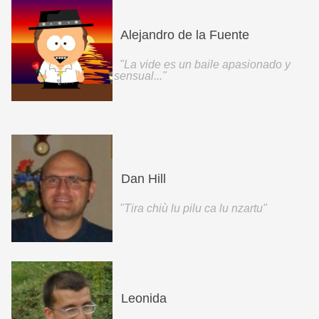
Alejandro de la Fuente
"La vide es un baile apasionado y
sensual..."
Dan Hill
"Tira chiù lu pilu ca lu nzartu"
Leonida